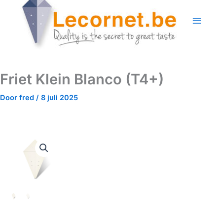
Ga
naar
de
inhoud
Friet Klein Blanco (T4+)
Door
fred
/
8 juli 2025