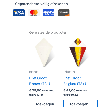
Gegarandeerd veilig afrekenen
Gerelateerde producten
Blanco
Frites-NL
Friet Groot
Friet Groot
Blanco (T3+)
Belgium (T3+)
€
35,00
€
42,00
Price incl.
Price incl.
tax:
€
42,35
tax:
€
50,82
Toevoegen
Toevoegen