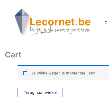
Ga
naar
de
inhoud
On
Cart
Je winkelwagen is momenteel leeg.
Terug naar winkel