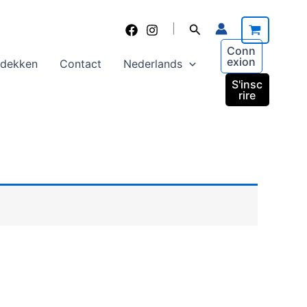
Zoeken
|
Conn
exion
tdekken
Contact
Nederlands
S'insc
rire