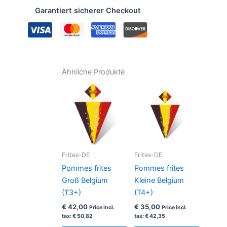
Kleine
Garantiert sicherer Checkout
Blanco
(T4+)
Menge
Ähnliche Produkte
Frites-DE
Frites-DE
Pommes frites
Pommes frites
Groß Belgium
Kleine Belgium
(T3+)
(T4+)
€
42,00
€
35,00
Price incl.
Price incl.
tax:
€
50,82
tax:
€
42,35