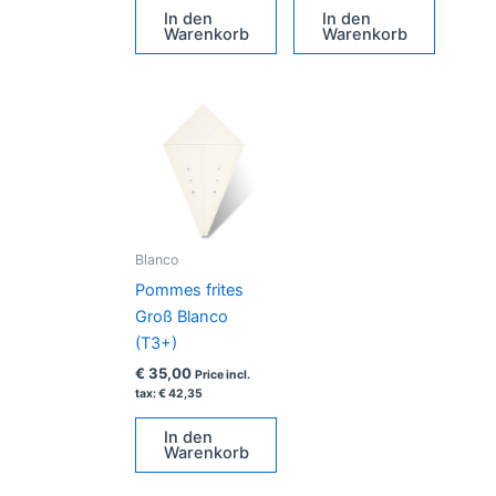
In den
In den
Warenkorb
Warenkorb
Blanco
Pommes frites
Groß Blanco
(T3+)
€
35,00
Price incl.
tax:
€
42,35
In den
Warenkorb