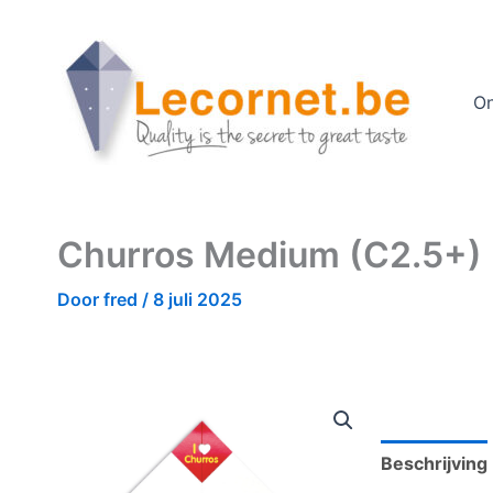
Ga
naar
de
inhoud
On
Churros Medium (C2.5+)
Door
fred
/
8 juli 2025
Beschrijving