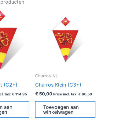
 producten
Churros-NL
t (C2+)
Churros Klein (C3+)
€
50,00
cl. tax:
€
114,95
Price incl. tax:
€
60,50
n aan
Toevoegen aan
gen
winkelwagen