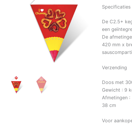
Specificaties
De C2.5+ keg
een geïntegr
De afmetinge
420 mm x br
sauscomparti
Verzending
Doos met 30
Gewicht : 9 
Afmetingen :
38 cm
Voor aankope