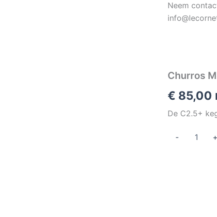
Neem contact
info@lecorne
Churros M
€
85,00
De C2.5+ keg
Churros
-
Medium
(C2.5+)
aantal