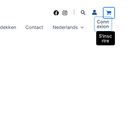
Zoeken
|
Conn
exion
tdekken
Contact
Nederlands
S'insc
rire