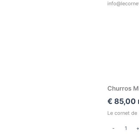
info@lecorne
Churros M
€
85,00
Le cornet de
quantité
-
de
Churros