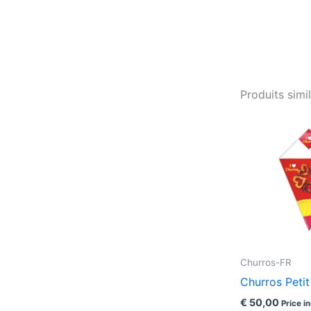
Moyen
(C2.5+)
Produits simil
Churros-FR
Churros Peti
€
50,00
Price in