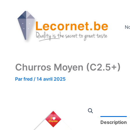
Aller
au
contenu
No
Churros Moyen (C2.5+)
Par
fred
/
14 avril 2025
Description