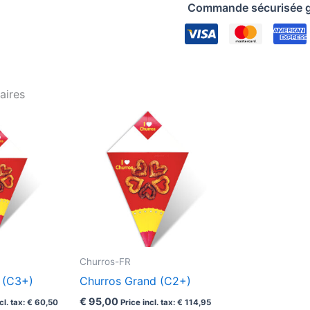
Commande sécurisée g
aires
Churros-FR
t (C3+)
Churros Grand (C2+)
€
95,00
cl. tax:
€
60,50
Price incl. tax:
€
114,95