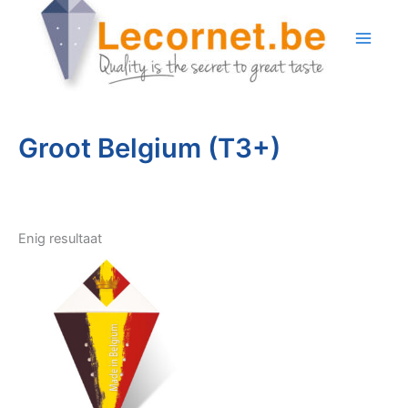
Ga
naar
de
inhoud
Groot Belgium (T3+)
Enig resultaat