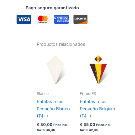
Gran
Pago seguro garantizado
Blanco
(T3+)
cantidad
Productos relacionados
Blanco
Frites-ES
Patatas fritas
Patatas fritas
Pequeño Blanco
Pequeño Belgium
(T4+)
(T4+)
€
30,00
€
35,00
Price incl.
Price incl.
tax:
€
36,30
tax:
€
42,35