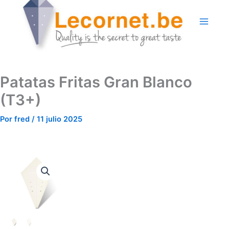
Ir
al
contenido
Patatas Fritas Gran Blanco
(T3+)
Por
fred
/
11 julio 2025