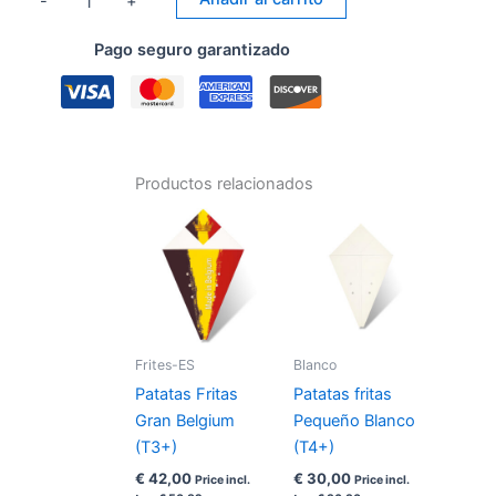
-
+
fritas
Pequeño
Pago seguro garantizado
Belgium
(T4+)
cantidad
Productos relacionados
Frites-ES
Blanco
Patatas Fritas
Patatas fritas
Gran Belgium
Pequeño Blanco
(T3+)
(T4+)
€
42,00
€
30,00
Price incl.
Price incl.