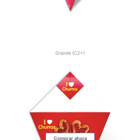
Grande (C2+)
Comprar ahora
Comprar ahora