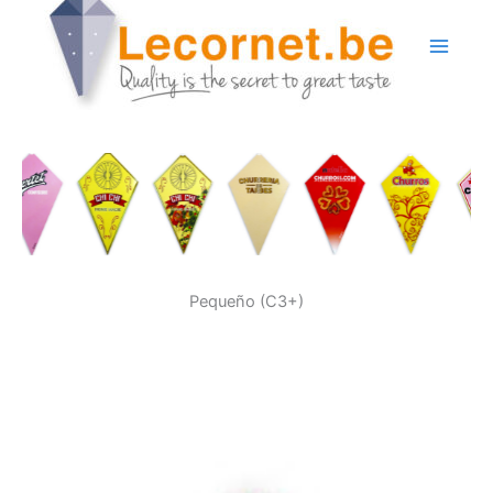
Ir
al
contenido
Pequeño (C3+)