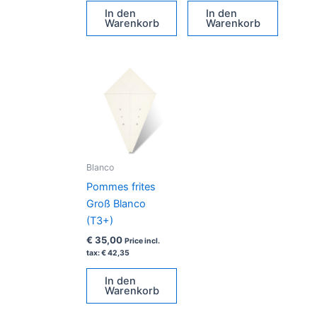
In den
In den
Warenkorb
Warenkorb
Blanco
Pommes frites
Groß Blanco
(T3+)
€
35,00
Price incl.
tax:
€
42,35
In den
Warenkorb