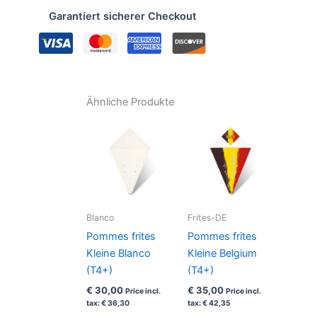
Groß
Garantiert sicherer Checkout
Belgium
(T3+)
Menge
Ähnliche Produkte
Blanco
Frites-DE
Pommes frites
Pommes frites
Kleine Blanco
Kleine Belgium
(T4+)
(T4+)
€
30,00
€
35,00
Price incl.
Price incl.
tax:
€
36,30
tax:
€
42,35