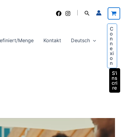
Suchen
|
C
o
n
efiniert/Menge
Kontakt
Deutsch
n
e
xi
o
n
S'i
ns
cri
re