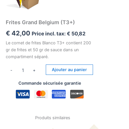
Frites Grand Belgium (T3+)
€
42,00
Price incl. tax:
€
50,82
Le cornet de frites Blanco T3+ contient 200
gr de frites et 50 gr de sauce dans un
compartiment séparé.
quantité
Ajouter au panier
-
+
de
Frites
Commande sécurisée garantie
Grand
Belgium
(T3+)
Produits similaires